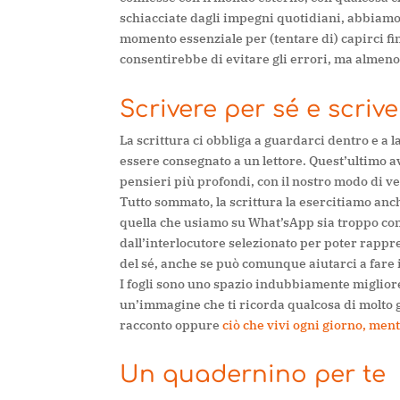
schiacciate dagli impegni quotidiani, abbiam
momento essenziale per (tentare di) capirci fi
consentirebbe di evitare gli errori, ma almeno 
Scrivere per sé e scriver
La scrittura ci obbliga a guardarci dentro e a l
essere consegnato a un lettore. Quest’ultimo a
pensieri più profondi, con il nostro modo di v
Tutto sommato, la scrittura la esercitiamo an
quella che usiamo su What’sApp sia troppo cond
dall’interlocutore selezionato per poter rap
del sé, anche se può comunque aiutarci a fare i
I fogli sono uno spazio indubbiamente miglior
un’immagine che ti ricorda qualcosa di molto 
racconto oppure
ciò che vivi ogni giorno, men
Un quadernino per te