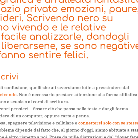
pazio privato emozioni, paure
sideri. Scrivendo nero su
o vivendo e le relative
 facile analizzarle, dandogli
liberarsene, se sono negative
fanno sentire felici.
crivi
i confusione, quelli che attraversiamo tutte a prescindere dal
 vivendo
. Non è necessario prestare attenzione alla forma stilistica
no a scuola o ai corsi di scrittura.
ropri pensieri – fissare ciò che passa nella testa e dargli forma
astiera di un computer, oppure carta e penna.
osa, spegnere televisione e cellulare e
connettersi solo con se stess
roblema dipende dal fatto che, al giorno d’oggi, siamo abituate a sta
 è altro rispetto a noi. Prese da mille distrazioni e dal “dover fare