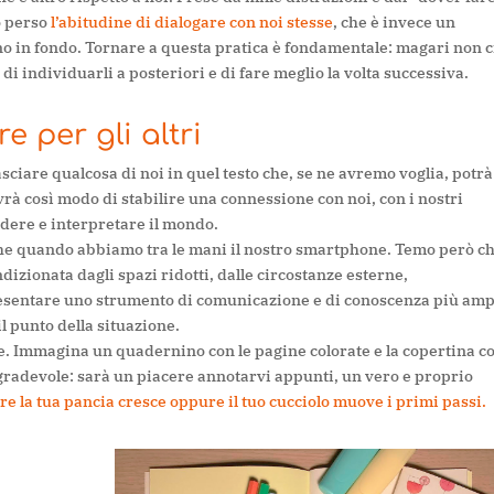
o perso
l’abitudine di dialogare con noi stesse
, che è invece un
no in fondo. Tornare a questa pratica è fondamentale: magari non c
di individuarli a posteriori e di fare meglio la volta successiva.
e per gli altri
asciare qualcosa di noi in quel testo che, se ne avremo voglia, potrà
vrà così modo di stabilire una connessione con noi, con i nostri
edere e interpretare il mondo.
che quando abbiamo tra le mani il nostro smartphone. Temo però c
izionata dagli spazi ridotti, dalle circostanze esterne,
presentare uno strumento di comunicazione e di conoscenza più am
l punto della situazione.
e. Immagina un quadernino con le pagine colorate e la copertina c
gradevole: sarà un piacere annotarvi appunti, un vero e proprio
tre la tua pancia cresce oppure il tuo cucciolo muove i primi passi.