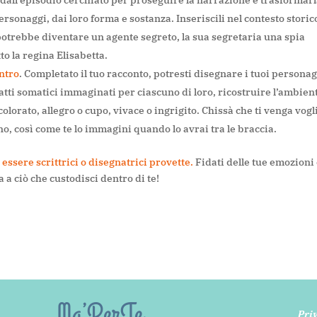
personaggi, dai loro forma e sostanza. Inseriscili nel contesto storic
 potrebbe diventare un agente segreto, la sua segretaria una spia
to la regina Elisabetta.
ntro
. Completato il tuo racconto, potresti disegnare i tuoi personag
ratti somatici immaginati per ciascuno di loro, ricostruire l’ambien
lorato, allegro o cupo, vivace o ingrigito. Chissà che ti venga vogl
o, così come te lo immagini quando lo avrai tra le braccia.
o essere scrittrici o disegnatrici provette
.
Fidati delle tue emozioni
 a ciò che custodisci dentro di te!
Ma’PerTe
Priv