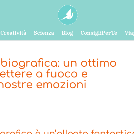
Creatività
Scienza
Blog
ConsigliPerTe
Via
obiografica: un ottimo
ttere a fuoco e
nostre emozioni
grafica è un’alleata fantastic