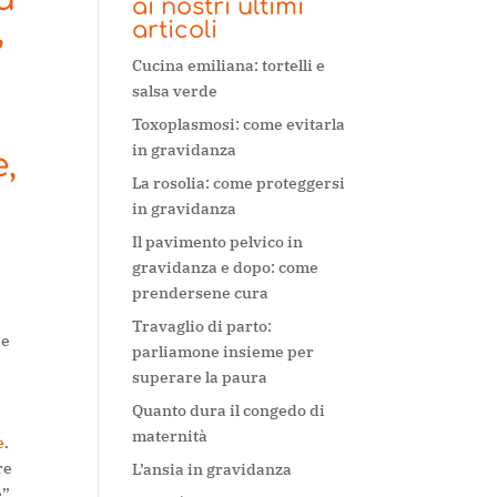
ai nostri ultimi
,
articoli
Cucina emiliana: tortelli e
salsa verde
Toxoplasmosi: come evitarla
in gravidanza
,
La rosolia: come proteggersi
in gravidanza
Il pavimento pelvico in
gravidanza e dopo: come
prendersene cura
Travaglio di parto:
 e
parliamone insieme per
superare la paura
Quanto dura il congedo di
maternità
e
.
re
L’ansia in gravidanza
”,