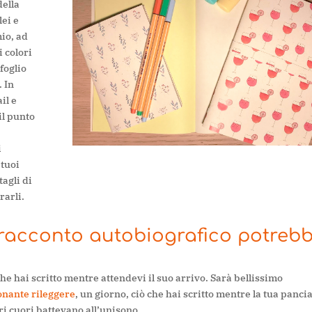
della
ei e
mio, ad
 colori
foglio
. In
il e
il punto
i
 tuoi
tagli di
rarli.
uo racconto autobiografico potreb
che hai scritto mentre attendevi il suo arrivo. Sarà bellissimo
onante rileggere
, un giorno, ciò che hai scritto mentre la tua panci
tri cuori battevano all’unisono.