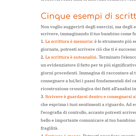
Cinque esempi di scrit
Non voglio suggerirti degli esercizi, ma degli e
scrivere, immaginando il tuo bambino come fut
La scrittura è memoria
: è lo strumento più 
giornata, potresti scrivere ciò che ti è succes
La scrittura è autoanalisi
. Terminato l’elenc
un evidenziatore il fatto per te più significat
giorni precedenti. Immagina di raccontare al t
consegnare a lui/lei i passi fondamentali del
ricostruzione cronologica dei fatti all’analisi in
Scrivere è guardarsi dentro e consegnarsi al
che esprima i tuoi sentimenti a riguardo. Ad ese
l’ecografia di controllo, accanto potresti scriv
bello e importante comunicare al tuo bambino l
fragilità.
Scrivere è creare
. Potresti prendere spunto