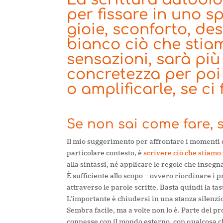
per fissare in uno s
gioie, sconforto, de
bianco ciò che stiam
sensazioni, sarà più
concretezza per poi 
o amplificarle, se ci 
Se non sai come fare, s
Il mio suggerimento per affrontare i momenti d
particolare contesto, è
scrivere ciò che stiamo
alla sintassi, né applicare le regole che insegna
È sufficiente allo scopo – ovvero riordinare i p
attraverso le parole scritte. Basta quindi la t
L’importante è chiudersi in una stanza silenzi
Sembra facile, ma a volte non lo è. Parte del p
connesse con il mondo esterno, con qualcosa che