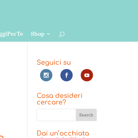
ggiPerTe
Shop
Seguici su
Cosa desideri
cercare?
Dai un’occhiata
a