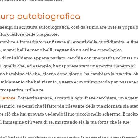
tura autobiografica
sempi di scrittura autobiografica, così da stimolare in te la voglia 
uro lettore delle tue parole.
semplice e immediato per fissare gli eventi della quotidianità. A fin
so, eventi belli e meno belli, seguendo un ordine cronologico.
o di cui abbiamo appena parlato, cerchia con una matita colorata o
ivo, quello che, ad esempio, ha rappresentato una novità rispetto ai
uo bambino ciò che, giorno dopo giorno, ha cambiato la tua vita: ol
 cambiamento che hai vissuto, questo è un ottimo modo per passare 
trospettiva, utile a te.
 lettore
. Potresti segnare, accanto a ogni frase cerchiata, un agget
mpio, se pensi che il fatto più rilevante della tua giornata sia sta
ere ciò che hai provato vedendo il tuo piccolo nello schermo. È molt
’immagine più vera di te, mostrando sia la tua forza che le tue
 dall’episodio cerchiato per proseguire la narrazione e trasformarl