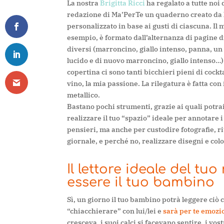
La nostra
Brigitta Ricci
ha regalato a tutte noi 
redazione di Ma’PerTe un quaderno creato da l
personalizzato in base ai gusti di ciascuna. Il 
esempio, è formato dall’alternanza di pagine di
diversi (marroncino, giallo intenso, panna, un 
lucido e di nuovo marroncino, giallo intenso…)
copertina ci sono tanti bicchieri pieni di cockta
vino, la mia passione. La rilegatura è fatta con 
metallico.
Bastano pochi strumenti, grazie ai quali potra
realizzare il tuo “spazio” ideale per annotare i
pensieri, ma anche per custodire fotografie, ri
giornale, e perché no, realizzare disegni e colo
Il lettore ideale del t
essere il tuo bambino
Sì, un giorno il tuo bambino potrà leggere ciò 
“chiacchierare” con lui/lei e
sarà per te emozi
cresceva, i suoi calci si facevano sentire, i vos