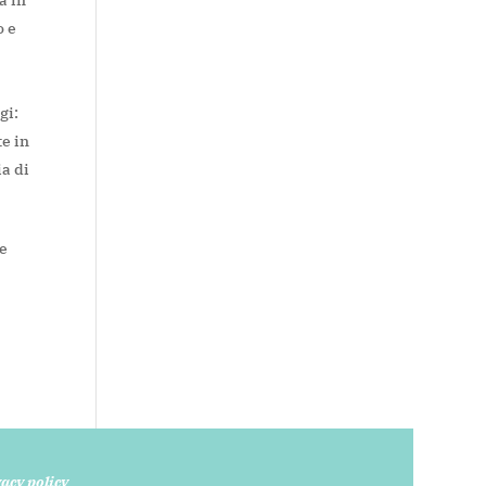
o e
gi:
te in
ia di
 e
acy policy