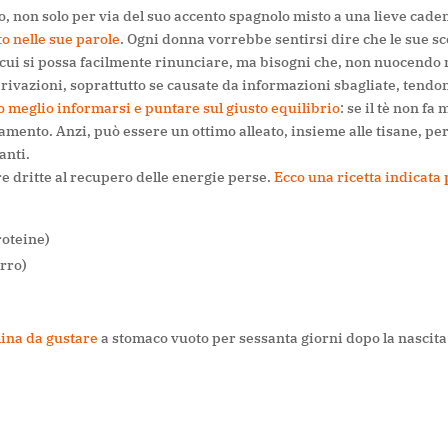
o, non solo per via del suo accento spagnolo misto a una lieve cade
o nelle sue parole
. Ogni donna vorrebbe sentirsi dire che le sue sc
 cui si possa facilmente rinunciare, ma bisogni che, non nuocendo 
rivazioni, soprattutto se causate da informazioni sbagliate, tendo
o meglio informarsi e puntare sul giusto equilibrio
: se il tè non fa 
amento. Anzi, può essere un ottimo alleato, insieme alle tisane, pe
anti.
re dritte al recupero delle energie perse.
Ecco una ricetta indicata
roteine)
erro)
mina da gustare
a stomaco vuoto per sessanta giorni dopo la nascita