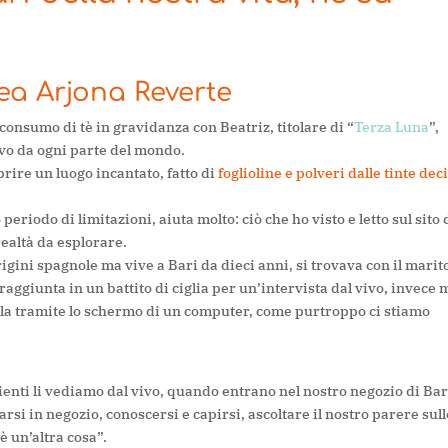
ea Arjona Reverte
 consumo di tè in gravidanza con Beatriz, titolare di “
Terza Luna
”,
ivo da ogni parte del mondo.
oprire un luogo incantato, fatto di
foglioline e polveri dalle tinte dec
periodo di limitazioni, aiuta molto: ciò che ho visto e letto sul sito 
realtà da esplorare.
igini spagnole ma vive a Bari da dieci anni, si trovava con il marit
raggiunta in un battito di ciglia per un’intervista dal vivo, invece 
rla tramite lo schermo di un computer, come purtroppo ci stiamo
lienti li vediamo dal vivo, quando entrano nel nostro negozio di Bar
si in negozio, conoscersi e capirsi, ascoltare il nostro parere sull
 è un’altra cosa”.