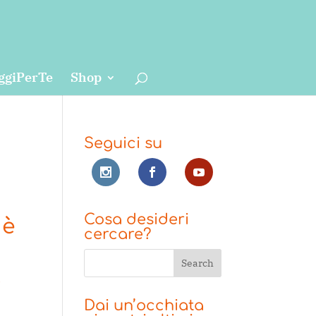
ggiPerTe
Shop
Seguici su
Cosa desideri
 è
cercare?
i
i
Dai un’occhiata