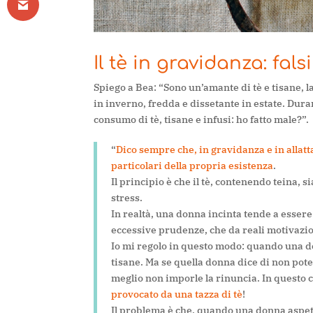
Il tè in gravidanza: fals
Spiego a Bea: “Sono un’amante di tè e tisane, 
in inverno, fredda e dissetante in estate. Dura
consumo di tè, tisane e infusi: ho fatto male?”.
“
Dico sempre che, in gravidanza e in allat
particolari della propria esistenza
.
Il principio è che il tè, contenendo teina, sia
stress.
In realtà, una donna incinta tende a essere
eccessive prudenze, che da reali motivazio
Io mi regolo in questo modo: quando una donn
tisane. Ma se quella donna dice di non pote
meglio non imporle la rinuncia. In questo 
provocato da una tazza di tè
!
Il problema è che, quando una donna aspett