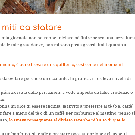
i miti da sfatare
la mia giornata non potrebbe iniziare né finire senza una tazza fum
nte le mie gravidanze, non mi sono posta grossi limiti quanto al
tamento, è bene trovare un equilibrio, così come nei momenti
 da evitare perché è un eccitante. In pratica, il tè eleva i livelli di
 più stressata dalle privazioni, a volte imposte da false credenze o
ni.
a mi dice di essere incinta, la invito a preferire al tè (o al caffè) 
r fare a meno del tè o di un caffè per carburare al mattino, penso s
caso,
lo stress conseguente al divieto sarebbe più alto di quello
a un bambino, si tende a prestare poca attenzione agli aspetti