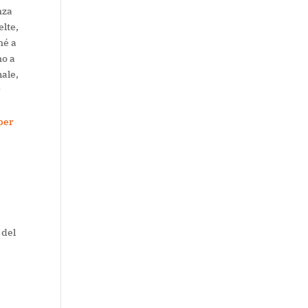
nza
elte,
né a
no a
male,
r
 per
 del