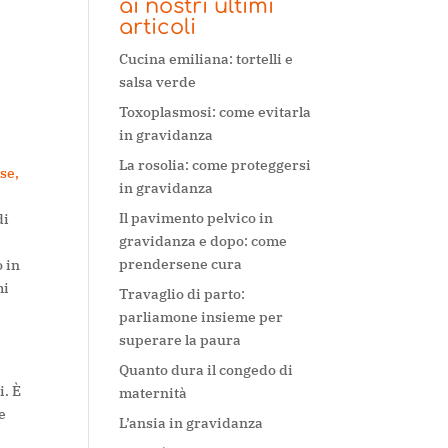
ai nostri ultimi
articoli
Cucina emiliana: tortelli e
salsa verde
Toxoplasmosi: come evitarla
in gravidanza
La rosolia: come proteggersi
ise,
in gravidanza
Il pavimento pelvico in
di
gravidanza e dopo: come
prendersene cura
o in
mi
Travaglio di parto:
parliamone insieme per
superare la paura
Quanto dura il congedo di
i. È
maternità
e
L’ansia in gravidanza