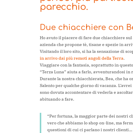
parecchio.
Due chiacchiere con B
Ho avuto il piacere di fare due chiacchiere sul
azienda che propone tè, tisane e spezie in arr
Visitando il loro sito, si ha la sensazione di sc
in arrivo dai più remoti angoli della Terra
.
Viaggiare con la fantasia, soprattutto in questo 
“Terza Luna” aiuta a farlo, avventurandosi in 
Durante la nostra chiacchierata, Bea, che ha or
Salento per qualche giorno di vacanza. L’avrei 
sono dovuta accontentare di vederla e ascolta
abituando a fare.
“Per fortuna, la maggior parte dei nostri c
vero che abbiamo lo shop on-line, ma fermar
questioni di cui ci parlano i nostri clienti…