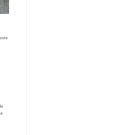
ante
le
ia