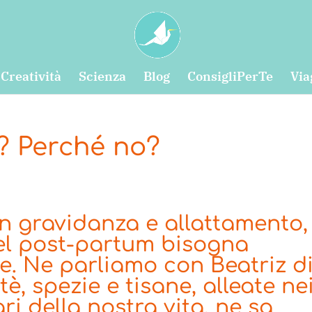
Creatività
Scienza
Blog
ConsigliPerTe
Via
? Perché no?
in gravidanza e allattamento,
nel post-partum bisogna
e. Ne parliamo con Beatriz d
tè, spezie e tisane, alleate ne
ri della nostra vita, ne sa