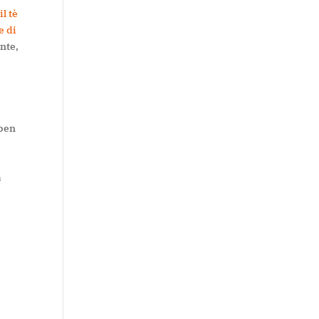
:
il tè
e di
ente,
(ben
a
,