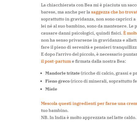
La chiacchierata con Bea mi è piaciuta un sacc
barese, ma anche per la
saggezza che ho trovat
soprattutto in gravidanza, non sono capricci a
lei né al suo bambino, sono da mantenere. Le p
causare danni psicologici, quindi fisici.
È molt
non ha senso privarsene in gravidanza e allatt
fare il pieno di serenità e pensieri tranquillizz
E dopo l’arrivo del piccolo, è necessario punta
il post-partum
e firmata dalla nostra Bea:
Mandorle tritate
(ricche di calcio, grassi e p
Fieno greco
(ricco di minerali, soprattutto f
Miele
Mescola questi ingredienti per farne una cre
tuo bambino.
NB. In India è molto apprezzata nel latte caldo.