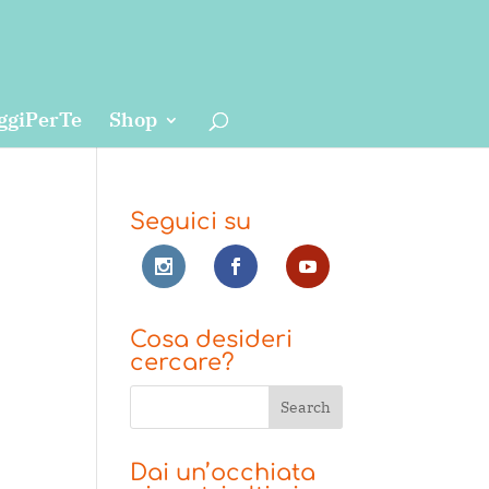
ggiPerTe
Shop
Seguici su
Cosa desideri
cercare?
Dai un’occhiata