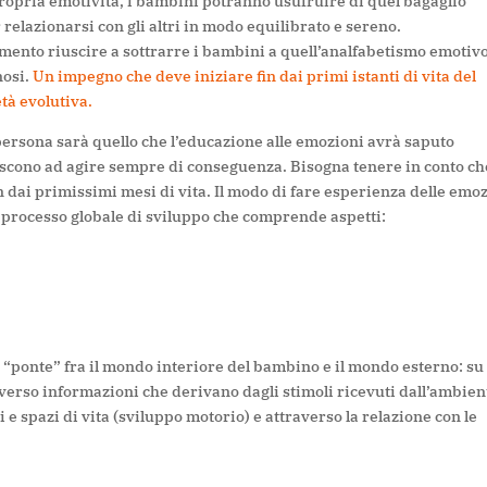
ropria emotività, i bambini potranno usufruire di quel bagaglio
 relazionarsi con gli altri in modo equilibrato e sereno.
erimento riuscire a sottrarre i bambini a
quell’
analfabetismo emotiv
nosi.
Un impegno che deve iniziare fin dai primi istanti di vita del
tà evolutiva.
ersona sarà quello che l’
educazione alle emozioni avrà saputo
iescono ad agire sempre di conseguenza. Bisogna tenere in conto ch
dai primissimi mesi di vita. Il modo di fare esperienza delle emo
n processo globale di sviluppo che comprende aspetti:
n “ponte” fra il mondo interiore del
bambino e il mondo esterno:
su
verso informazioni che derivano dagli stimoli rice
vuti dall’ambien
i e spazi di vita
(sviluppo motorio) e attraverso la relazione con le