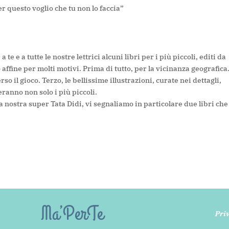
er questo voglio che tu non lo faccia
”
e e a tutte le nostre lettrici alcuni libri per i più
piccoli, editi da
affine per molti motivi. Prima di tutto, per la vicinanza geografica
erso il gioco. Terzo,
le bellissime illustrazioni, curate nei dettagli,
tteranno
non solo i più piccoli.
la nostra super Tata Didi, vi segnaliamo in particolare due libri che
Ma’PerTe
Priv