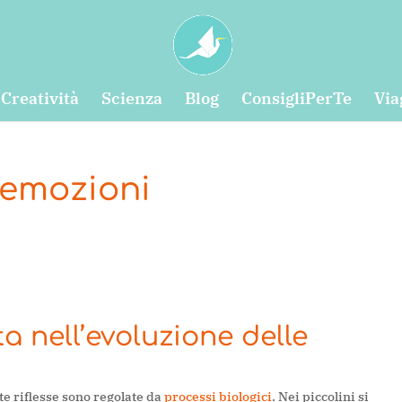
Creatività
Scienza
Blog
ConsigliPerTe
Via
 emozioni
a nell’evoluzione delle
ste riflesse sono regolate da
processi biologici
. Nei piccolini si