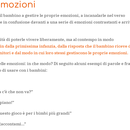
emozioni
il bambino a gestire le proprie emozioni, a incanalarle nel verso
e in confusione davanti a una serie di emozioni contrastanti e arr
cità di poterle vivere liberamente, ma al contempo in modo
 sin dalla primissima infanzia, dalla risposta che il bambino riceve 
nitori e dal modo in cui loro stessi gestiscono le proprie emozioni.
lle emozioni: in che modo? Di seguito alcuni esempi
di parole e fr
o di usare con i bambini:
 c’è che non va?”
 piano!”
questo
gioco è per i bimbi più grandi
”
? Raccontami…”