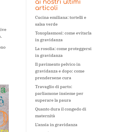
ai nostri ultimi
articoli
Cucina emiliana: tortelli e
salsa verde
tive
Toxoplasmosi: come evitarla
a.
in gravidanza
ono
La rosolia: come proteggersi
in gravidanza
Il pavimento pelvico in
gravidanza e dopo: come
prendersene cura
Travaglio di parto:
parliamone insieme per
superare la paura
Quanto dura il congedo di
maternità
L’ansia in gravidanza