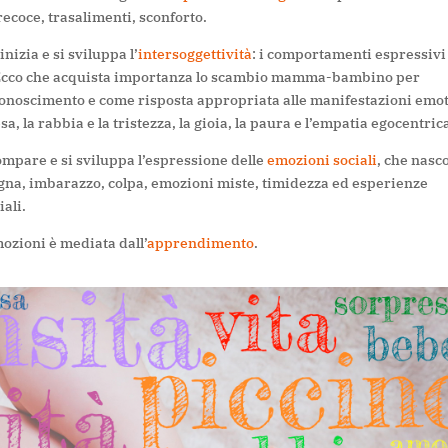
recoce, trasalimenti, sconforto.
inizia e si
sviluppa l’
intersoggettività
: i
comportamenti espressivi
. Ecco che acquista importanza lo scambio mamma-bambino per
iconoscimento e come risposta appropriata alle mani
festazioni emo
sa, la rabbia e la tristezza, la gioia, la paura e
l’
empatia egocentric
ompare e si sviluppa l’espressione delle
emozioni
sociali
, che nasc
gna, imbarazzo, colpa, emozioni miste, timidezza ed esperienze
ali.
emozioni
è mediata dall’
apprendimento
.